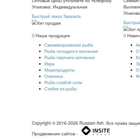
Оптовые цены уточняйте по телефону
Семейс
Упаковка: Индивидуальная
Выловле
Упаковк
Быстрый заказ
Заказать
Быстрый
Наша продукция
Навиг
Свежемороженая рыба
А
Рыба холодного копчения
С
Рыба горячего копчения
К
Икра
З
Морепродукты
О
Оленина
Ф
Рыба слабой соли
Стейки из рыбы
Copyright © 2016-2026 Russian-fish. Все права за
Продвижение сайтов -