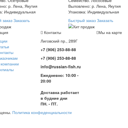
тво: Осетровые
Семейство: Лососевые
но: р. Лена, Якутия
Выловлено: р. Лена, Якутия
а: Индивидуальная
Упаковка: Индивидуальная
 заказ
Заказать
Быстрый заказ
Заказать
ация
Контакты
Мы на карте
кции
Лиговский пр., 289Г
татьи
+7 (906) 253-88-88
онтакты
аказчикам
+7 (906) 253-88-88
 компании
info@russian-fish.ru
илиалы
Ежедневно: 10:00 -
20:00
Доставка работает
в будние дни
ПН. - ПТ.
щищены.
Политика конфеденциальности